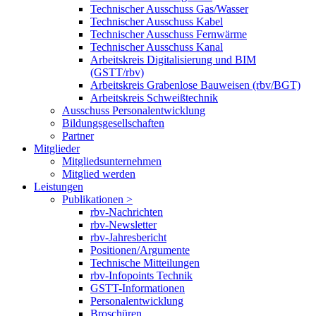
Technischer Ausschuss Gas/Wasser
Technischer Ausschuss Kabel
Technischer Ausschuss Fernwärme
Technischer Ausschuss Kanal
Arbeitskreis Digitalisierung und BIM
(GSTT/rbv)
Arbeitskreis Grabenlose Bauweisen (rbv/BGT)
Arbeitskreis Schweißtechnik
Ausschuss Personalentwicklung
Bildungsgesellschaften
Partner
Mitglieder
Mitgliedsunternehmen
Mitglied werden
Leistungen
Publikationen >
rbv-Nachrichten
rbv-Newsletter
rbv-Jahresbericht
Positionen/Argumente
Technische Mitteilungen
rbv-Infopoints Technik
GSTT-Informationen
Personalentwicklung
Broschüren