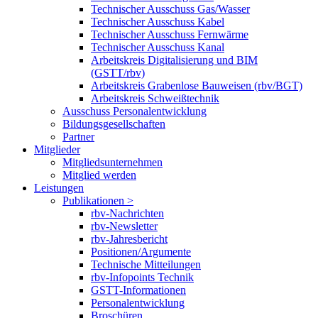
Technischer Ausschuss Gas/Wasser
Technischer Ausschuss Kabel
Technischer Ausschuss Fernwärme
Technischer Ausschuss Kanal
Arbeitskreis Digitalisierung und BIM
(GSTT/rbv)
Arbeitskreis Grabenlose Bauweisen (rbv/BGT)
Arbeitskreis Schweißtechnik
Ausschuss Personalentwicklung
Bildungsgesellschaften
Partner
Mitglieder
Mitgliedsunternehmen
Mitglied werden
Leistungen
Publikationen >
rbv-Nachrichten
rbv-Newsletter
rbv-Jahresbericht
Positionen/Argumente
Technische Mitteilungen
rbv-Infopoints Technik
GSTT-Informationen
Personalentwicklung
Broschüren