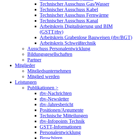
Technischer Ausschuss Gas/Wasser
Technischer Ausschuss Kabel
Technischer Ausschuss Fernwärme
Technischer Ausschuss Kanal
Arbeitskreis Digitalisierung und BIM
(GSTT/rbv)
Arbeitskreis Grabenlose Bauweisen (rbv/BGT)
Arbeitskreis Schweißtechnik
Ausschuss Personalentwicklung
Bildungsgesellschaften
Partner
Mitglieder
Mitgliedsunternehmen
Mitglied werden
Leistungen
Publikationen >
rbv-Nachrichten
rbv-Newsletter
rbv-Jahresbericht
Positionen/Argumente
Technische Mitteilungen
rbv-Infopoints Technik
GSTT-Informationen
Personalentwicklung
Broschüren