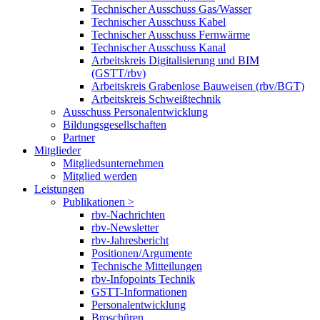
Technischer Ausschuss Gas/Wasser
Technischer Ausschuss Kabel
Technischer Ausschuss Fernwärme
Technischer Ausschuss Kanal
Arbeitskreis Digitalisierung und BIM
(GSTT/rbv)
Arbeitskreis Grabenlose Bauweisen (rbv/BGT)
Arbeitskreis Schweißtechnik
Ausschuss Personalentwicklung
Bildungsgesellschaften
Partner
Mitglieder
Mitgliedsunternehmen
Mitglied werden
Leistungen
Publikationen >
rbv-Nachrichten
rbv-Newsletter
rbv-Jahresbericht
Positionen/Argumente
Technische Mitteilungen
rbv-Infopoints Technik
GSTT-Informationen
Personalentwicklung
Broschüren