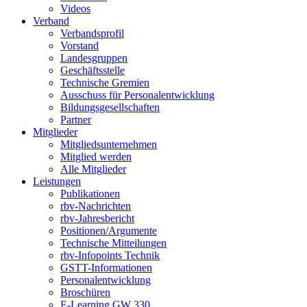
Videos
Verband
Verbandsprofil
Vorstand
Landesgruppen
Geschäftsstelle
Technische Gremien
Ausschuss für Personalentwicklung
Bildungsgesellschaften
Partner
Mitglieder
Mitgliedsunternehmen
Mitglied werden
Alle Mitglieder
Leistungen
Publikationen
rbv-Nachrichten
rbv-Jahresbericht
Positionen/Argumente
Technische Mitteilungen
rbv-Infopoints Technik
GSTT-Informationen
Personalentwicklung
Broschüren
E-Learning GW 330