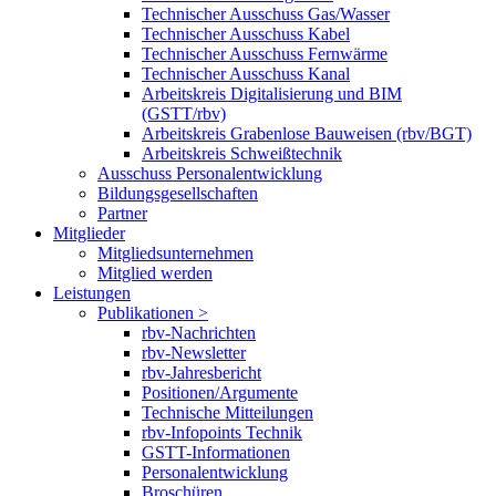
Technischer Ausschuss Gas/Wasser
Technischer Ausschuss Kabel
Technischer Ausschuss Fernwärme
Technischer Ausschuss Kanal
Arbeitskreis Digitalisierung und BIM
(GSTT/rbv)
Arbeitskreis Grabenlose Bauweisen (rbv/BGT)
Arbeitskreis Schweißtechnik
Ausschuss Personalentwicklung
Bildungsgesellschaften
Partner
Mitglieder
Mitgliedsunternehmen
Mitglied werden
Leistungen
Publikationen >
rbv-Nachrichten
rbv-Newsletter
rbv-Jahresbericht
Positionen/Argumente
Technische Mitteilungen
rbv-Infopoints Technik
GSTT-Informationen
Personalentwicklung
Broschüren