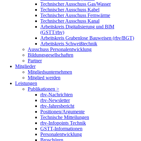
Technischer Ausschuss Gas/Wasser
Technischer Ausschuss Kabel
Technischer Ausschuss Fernwärme
Technischer Ausschuss Kanal
Arbeitskreis Digitalisierung und BIM
(GSTT/rbv)
Arbeitskreis Grabenlose Bauweisen (rbv/BGT)
Arbeitskreis Schweißtechnik
Ausschuss Personalentwicklung
Bildungsgesellschaften
Partner
Mitglieder
Mitgliedsunternehmen
Mitglied werden
Leistungen
Publikationen >
rbv-Nachrichten
rbv-Newsletter
rbv-Jahresbericht
Positionen/Argumente
Technische Mitteilungen
rbv-Infopoints Technik
GSTT-Informationen
Personalentwicklung
Broschüren