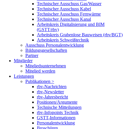
Technischer Ausschuss Gas/Wasser
Technischer Ausschuss Kabel
Technischer Ausschuss Fernwärme
Technischer Ausschuss Kanal
Arbeitskreis Digitalisierung und BIM
(GSTT/rbv)
Arbeitskreis Grabenlose Bauweisen (rbv/BGT)
Arbeitskreis Schweißtechnik
Ausschuss Personalentwicklung
Bildungsgesellschaften
Partner
Mitglieder
Mitgliedsunternehmen
Mitglied werden
Leistungen
Publikationen >
rbv-Nachrichten
rbv-Newsletter
rbv-Jahresbericht
Positionen/Argumente
Technische Mitteilungen
rbv-Infopoints Technik
GSTT-Informationen
Personalentwicklung
Broschüren