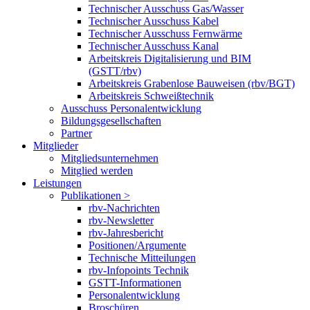
Technischer Ausschuss Gas/Wasser
Technischer Ausschuss Kabel
Technischer Ausschuss Fernwärme
Technischer Ausschuss Kanal
Arbeitskreis Digitalisierung und BIM
(GSTT/rbv)
Arbeitskreis Grabenlose Bauweisen (rbv/BGT)
Arbeitskreis Schweißtechnik
Ausschuss Personalentwicklung
Bildungsgesellschaften
Partner
Mitglieder
Mitgliedsunternehmen
Mitglied werden
Leistungen
Publikationen >
rbv-Nachrichten
rbv-Newsletter
rbv-Jahresbericht
Positionen/Argumente
Technische Mitteilungen
rbv-Infopoints Technik
GSTT-Informationen
Personalentwicklung
Broschüren