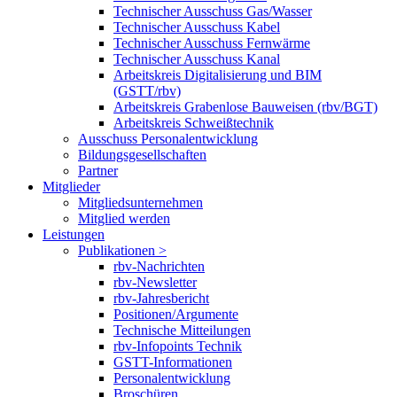
Technischer Ausschuss Gas/Wasser
Technischer Ausschuss Kabel
Technischer Ausschuss Fernwärme
Technischer Ausschuss Kanal
Arbeitskreis Digitalisierung und BIM
(GSTT/rbv)
Arbeitskreis Grabenlose Bauweisen (rbv/BGT)
Arbeitskreis Schweißtechnik
Ausschuss Personalentwicklung
Bildungsgesellschaften
Partner
Mitglieder
Mitgliedsunternehmen
Mitglied werden
Leistungen
Publikationen >
rbv-Nachrichten
rbv-Newsletter
rbv-Jahresbericht
Positionen/Argumente
Technische Mitteilungen
rbv-Infopoints Technik
GSTT-Informationen
Personalentwicklung
Broschüren