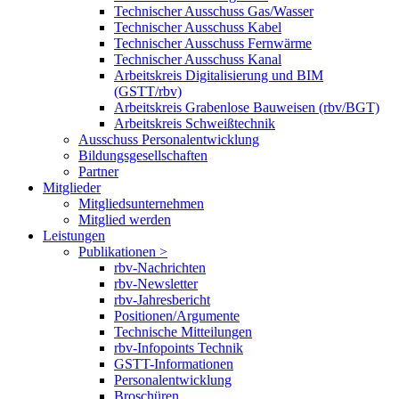
Technischer Ausschuss Gas/Wasser
Technischer Ausschuss Kabel
Technischer Ausschuss Fernwärme
Technischer Ausschuss Kanal
Arbeitskreis Digitalisierung und BIM
(GSTT/rbv)
Arbeitskreis Grabenlose Bauweisen (rbv/BGT)
Arbeitskreis Schweißtechnik
Ausschuss Personalentwicklung
Bildungsgesellschaften
Partner
Mitglieder
Mitgliedsunternehmen
Mitglied werden
Leistungen
Publikationen >
rbv-Nachrichten
rbv-Newsletter
rbv-Jahresbericht
Positionen/Argumente
Technische Mitteilungen
rbv-Infopoints Technik
GSTT-Informationen
Personalentwicklung
Broschüren