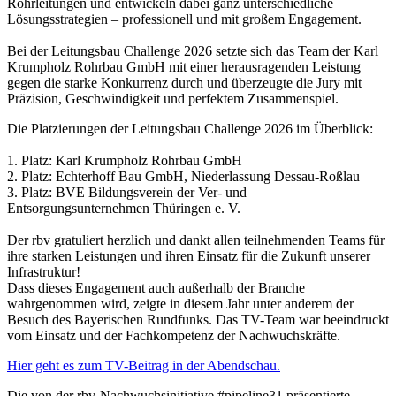
Rohrleitungen und entwickeln dabei ganz unterschiedliche
Lösungsstrategien – professionell und mit großem Engagement.
Bei der Leitungsbau Challenge 2026 setzte sich das Team der Karl
Krumpholz Rohrbau GmbH mit einer herausragenden Leistung
gegen die starke Konkurrenz durch und überzeugte die Jury mit
Präzision, Geschwindigkeit und perfektem Zusammenspiel.
Die Platzierungen der Leitungsbau Challenge 2026 im Überblick:
1. Platz: Karl Krumpholz Rohrbau GmbH
2. Platz: Echterhoff Bau GmbH, Niederlassung Dessau-Roßlau
3. Platz: BVE Bildungsverein der Ver- und
Entsorgungsunternehmen Thüringen e. V.
Der rbv gratuliert herzlich und dankt allen teilnehmenden Teams für
ihre starken Leistungen und ihren Einsatz für die Zukunft unserer
Infrastruktur!
Dass dieses Engagement auch außerhalb der Branche
wahrgenommen wird, zeigte in diesem Jahr unter anderem der
Besuch des Bayerischen Rundfunks. Das TV-Team war beeindruckt
vom Einsatz und der Fachkompetenz der Nachwuchskräfte.
Hier geht es zum TV-Beitrag in der Abendschau.
Die von der rbv-Nachwuchsinitiative #pipeline31 präsentierte