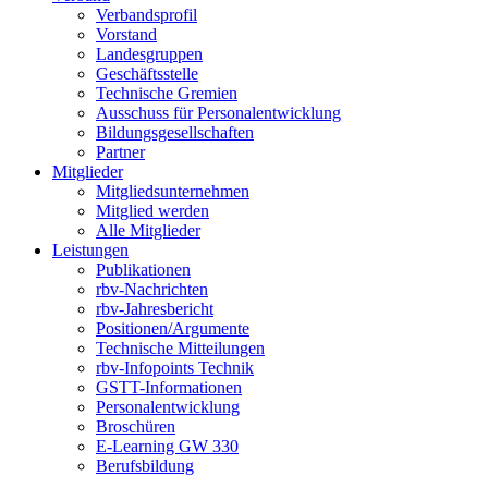
Verbandsprofil
Vorstand
Landesgruppen
Geschäftsstelle
Technische Gremien
Ausschuss für Personalentwicklung
Bildungsgesellschaften
Partner
Mitglieder
Mitgliedsunternehmen
Mitglied werden
Alle Mitglieder
Leistungen
Publikationen
rbv-Nachrichten
rbv-Jahresbericht
Positionen/Argumente
Technische Mitteilungen
rbv-Infopoints Technik
GSTT-Informationen
Personalentwicklung
Broschüren
E-Learning GW 330
Berufsbildung