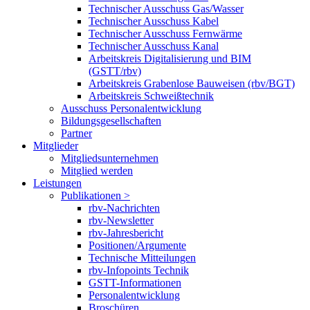
Technischer Ausschuss Gas/Wasser
Technischer Ausschuss Kabel
Technischer Ausschuss Fernwärme
Technischer Ausschuss Kanal
Arbeitskreis Digitalisierung und BIM
(GSTT/rbv)
Arbeitskreis Grabenlose Bauweisen (rbv/BGT)
Arbeitskreis Schweißtechnik
Ausschuss Personalentwicklung
Bildungsgesellschaften
Partner
Mitglieder
Mitgliedsunternehmen
Mitglied werden
Leistungen
Publikationen >
rbv-Nachrichten
rbv-Newsletter
rbv-Jahresbericht
Positionen/Argumente
Technische Mitteilungen
rbv-Infopoints Technik
GSTT-Informationen
Personalentwicklung
Broschüren