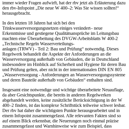
immer wieder Fragen aufwirft, hat der rbv jetzt als Erläuterung dazu
den rbv-Infopoint „Die neue W 400–2: Was Sie wissen sollten!“
herausgebracht.
In den letzten 18 Jahren hat sich bei den
Trinkwasserversorgungsnetzen einiges verändert– neue
Erkenntnisse und gestiegene Qualitätsansprüche im Leitungsbau
machten eine Überarbeitung des DVGW-Arbeitsblatts W 400-2
„Technische Regeln Wasserverteilungs-
anlagen (TRWV) - Teil 2: Bau und Prüfung“ notwendig. Dieses
Regelwerk behandelt die Aspekte der Anforderungen an die
Wasserversorgung außerhalb von Gebäuden, die in Deutschland
insbesondere im Hinblick auf Sicherheit und Hygiene für deren Bau
und Prüfung gelten, aber nicht in der internationalen DIN EN 805
„Wasserversorgung - Anforderungen an Wasserversorgungssysteme
und deren Bauteile außerhalb von Gebäuden“ enthalten sind.
Insgesamt eine notwendige und wichtige überarbeitete Neuauflage,
da aber Gesichtspunkte, die bereits in anderen Regelwerken
abgehandelt werden, keine zusätzliche Berücksichtigung in der W
400–2 finden, ist das komplexe Schriftstück teilweise schwer lesbar.
Der rbv hat daher die wichtigsten Punkte herausgearbeitet und in
einem Infopoint zusammengefasst. Alle relevanten Fakten sind so
auf einem Blick erkennbar, die Neuerungen noch einmal präzise
zusammengefasst und Warnhinweise wie zum Beispiel, dass