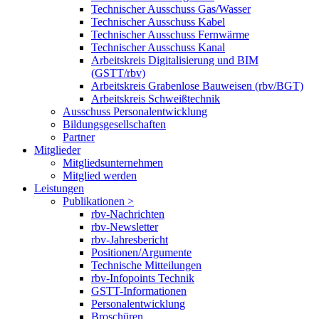
Technischer Ausschuss Gas/Wasser
Technischer Ausschuss Kabel
Technischer Ausschuss Fernwärme
Technischer Ausschuss Kanal
Arbeitskreis Digitalisierung und BIM
(GSTT/rbv)
Arbeitskreis Grabenlose Bauweisen (rbv/BGT)
Arbeitskreis Schweißtechnik
Ausschuss Personalentwicklung
Bildungsgesellschaften
Partner
Mitglieder
Mitgliedsunternehmen
Mitglied werden
Leistungen
Publikationen >
rbv-Nachrichten
rbv-Newsletter
rbv-Jahresbericht
Positionen/Argumente
Technische Mitteilungen
rbv-Infopoints Technik
GSTT-Informationen
Personalentwicklung
Broschüren