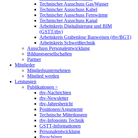
Technischer Ausschuss Gas/Wasser
Technischer Ausschuss Kabel
Technischer Ausschuss Fernwärme
Technischer Ausschuss Kanal
Arbeitskreis Digitalisierung und BIM
(GSTT/rbv)
Arbeitskreis Grabenlose Bauweisen (rbv/BGT)
Arbeitskreis Schweißtechnik
Ausschuss Personalentwicklung
Bildungsgesellschaften
Partner
Mitglieder
Mitgliedsunternehmen
Mitglied werden
Leistungen
Publikationen >
rbv-Nachrichten
rbv-Newsletter
rbv-Jahresbericht
Positionen/Argumente
Technische Mitteilungen
rbv-Infopoints Technik
GSTT-Informationen
Personalentwicklung
Broschüren