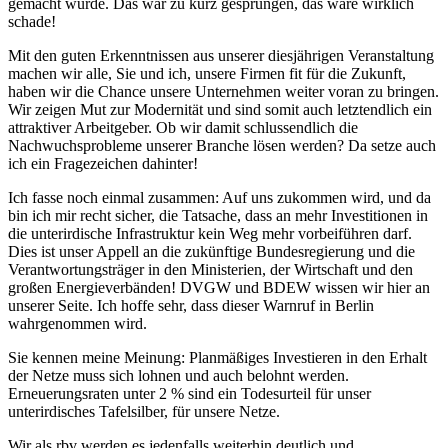
gemacht wurde. Das wär zu kurz gesprungen, das wäre wirklich
schade!
Mit den guten Erkenntnissen aus unserer diesjährigen Veranstaltung
machen wir alle, Sie und ich, unsere Firmen fit für die Zukunft,
haben wir die Chance unsere Unternehmen weiter voran zu bringen.
Wir zeigen Mut zur Modernität und sind somit auch letztendlich ein
attraktiver Arbeitgeber. Ob wir damit schlussendlich die
Nachwuchsprobleme unserer Branche lösen werden? Da setze auch
ich ein Fragezeichen dahinter!
Ich fasse noch einmal zusammen: Auf uns zukommen wird, und da
bin ich mir recht sicher, die Tatsache, dass an mehr Investitionen in
die unterirdische Infrastruktur kein Weg mehr vorbeiführen darf.
Dies ist unser Appell an die zukünftige Bundesregierung und die
Verantwortungsträger in den Ministerien, der Wirtschaft und den
großen Energieverbänden! DVGW und BDEW wissen wir hier an
unserer Seite. Ich hoffe sehr, dass dieser Warnruf in Berlin
wahrgenommen wird.
Sie kennen meine Meinung: Planmäßiges Investieren in den Erhalt
der Netze muss sich lohnen und auch belohnt werden.
Erneuerungsraten unter 2 % sind ein Todesurteil für unser
unterirdisches Tafelsilber, für unsere Netze.
Wir als rbv werden es jedenfalls weiterhin deutlich und