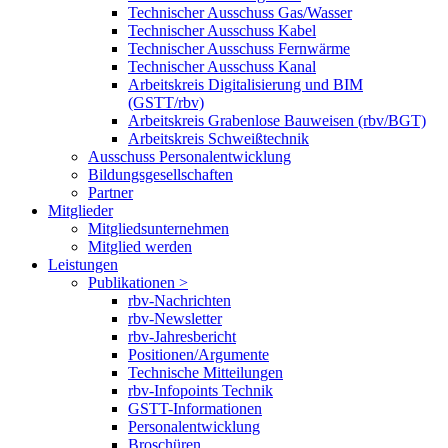
Technischer Ausschuss Gas/Wasser
Technischer Ausschuss Kabel
Technischer Ausschuss Fernwärme
Technischer Ausschuss Kanal
Arbeitskreis Digitalisierung und BIM
(GSTT/rbv)
Arbeitskreis Grabenlose Bauweisen (rbv/BGT)
Arbeitskreis Schweißtechnik
Ausschuss Personalentwicklung
Bildungsgesellschaften
Partner
Mitglieder
Mitgliedsunternehmen
Mitglied werden
Leistungen
Publikationen >
rbv-Nachrichten
rbv-Newsletter
rbv-Jahresbericht
Positionen/Argumente
Technische Mitteilungen
rbv-Infopoints Technik
GSTT-Informationen
Personalentwicklung
Broschüren