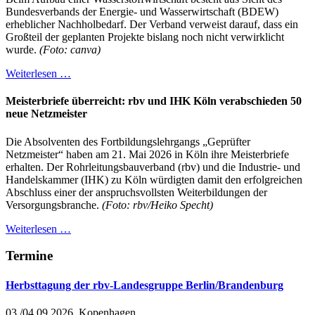
Bundesverbands der Energie- und Wasserwirtschaft (BDEW)
erheblicher Nachholbedarf. Der Verband verweist darauf, dass ein
Großteil der geplanten Projekte bislang noch nicht verwirklicht
wurde.
(Foto: canva)
Weiterlesen …
Meisterbriefe überreicht: rbv und IHK Köln verabschieden 50
neue Netzmeister
Die Absolventen des Fortbildungslehrgangs „Geprüfter
Netzmeister“ haben am 21. Mai 2026 in Köln ihre Meisterbriefe
erhalten. Der Rohrleitungsbauverband (rbv) und die Industrie- und
Handelskammer (IHK) zu Köln würdigten damit den erfolgreichen
Abschluss einer der anspruchsvollsten Weiterbildungen der
Versorgungsbranche.
(Foto: rbv/Heiko Specht)
Weiterlesen …
Termine
Herbsttagung der rbv-Landesgruppe Berlin/Brandenburg
03./04.09.2026, Kopenhagen