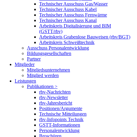
Technischer Ausschuss Gas/Wasser
Technischer Ausschuss Kabel
Technischer Ausschuss Fernwärme
Technischer Ausschuss Kanal
Arbeitskreis Digitalisierung und BIM
(GSTT/rbv)
Arbeitskreis Grabenlose Bauweisen (rbv/BGT)
Arbeitskreis Schweißtechnik
Ausschuss Personalentwicklung
Bildungsgesellschaften
Partner
Mitglieder
Mitgliedsunternehmen
Mitglied werden
Leistungen
Publikationen >
rbv-Nachrichten
rbv-Newsletter
rbv-Jahresbericht
Positionen/Argumente
Technische Mitteilungen
rbv-Infopoints Technik
GSTT-Informationen
Personalentwicklung
Broschüren