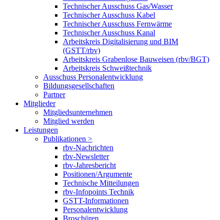
Technischer Ausschuss Gas/Wasser
Technischer Ausschuss Kabel
Technischer Ausschuss Fernwärme
Technischer Ausschuss Kanal
Arbeitskreis Digitalisierung und BIM
(GSTT/rbv)
Arbeitskreis Grabenlose Bauweisen (rbv/BGT)
Arbeitskreis Schweißtechnik
Ausschuss Personalentwicklung
Bildungsgesellschaften
Partner
Mitglieder
Mitgliedsunternehmen
Mitglied werden
Leistungen
Publikationen >
rbv-Nachrichten
rbv-Newsletter
rbv-Jahresbericht
Positionen/Argumente
Technische Mitteilungen
rbv-Infopoints Technik
GSTT-Informationen
Personalentwicklung
Broschüren