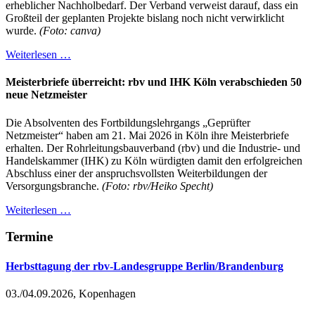
erheblicher Nachholbedarf. Der Verband verweist darauf, dass ein
Großteil der geplanten Projekte bislang noch nicht verwirklicht
wurde.
(Foto: canva)
Weiterlesen …
Meisterbriefe überreicht: rbv und IHK Köln verabschieden 50
neue Netzmeister
Die Absolventen des Fortbildungslehrgangs „Geprüfter
Netzmeister“ haben am 21. Mai 2026 in Köln ihre Meisterbriefe
erhalten. Der Rohrleitungsbauverband (rbv) und die Industrie- und
Handelskammer (IHK) zu Köln würdigten damit den erfolgreichen
Abschluss einer der anspruchsvollsten Weiterbildungen der
Versorgungsbranche.
(Foto: rbv/Heiko Specht)
Weiterlesen …
Termine
Herbsttagung der rbv-Landesgruppe Berlin/Brandenburg
03./04.09.2026, Kopenhagen