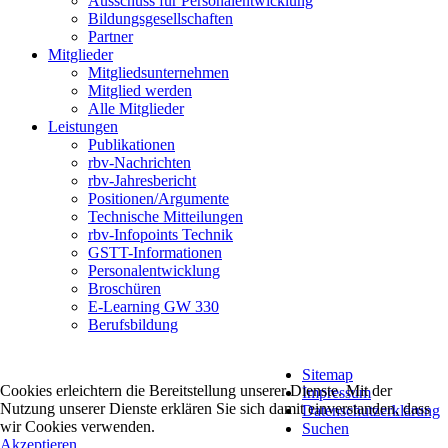
Ausschuss für Personalentwicklung
Bildungsgesellschaften
Partner
Mitglieder
Mitgliedsunternehmen
Mitglied werden
Alle Mitglieder
Leistungen
Publikationen
rbv-Nachrichten
rbv-Jahresbericht
Positionen/Argumente
Technische Mitteilungen
rbv-Infopoints Technik
GSTT-Informationen
Personalentwicklung
Broschüren
E-Learning GW 330
Berufsbildung
Sitemap
Cookies erleichtern die Bereitstellung unserer Dienste. Mit der
Impressum
Nutzung unserer Dienste erklären Sie sich damit einverstanden, dass
Datenschutzerklärung
wir Cookies verwenden.
Suchen
Akzeptieren