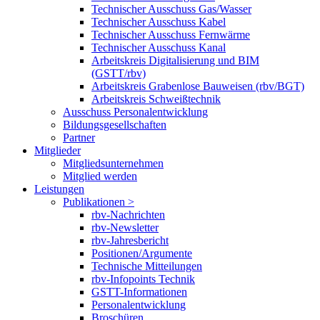
Technischer Ausschuss Gas/Wasser
Technischer Ausschuss Kabel
Technischer Ausschuss Fernwärme
Technischer Ausschuss Kanal
Arbeitskreis Digitalisierung und BIM
(GSTT/rbv)
Arbeitskreis Grabenlose Bauweisen (rbv/BGT)
Arbeitskreis Schweißtechnik
Ausschuss Personalentwicklung
Bildungsgesellschaften
Partner
Mitglieder
Mitgliedsunternehmen
Mitglied werden
Leistungen
Publikationen >
rbv-Nachrichten
rbv-Newsletter
rbv-Jahresbericht
Positionen/Argumente
Technische Mitteilungen
rbv-Infopoints Technik
GSTT-Informationen
Personalentwicklung
Broschüren